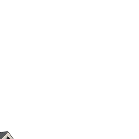
המערכות שלנו פותחו תחת תפיסת "עיצוב
פתוח" המאפשרת להן להיות מחוברות,
משולבות ותקשורת מלאה עם כל מערכות
האבטחה. החיבור והאינטגרציה יכולים
להיעשות בתקשורת IP או בדרך של Dry
Contacts.